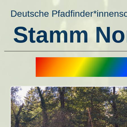
Deutsche Pfadfinder*innens
Stamm Nor
D
a
s
s
i
n
d